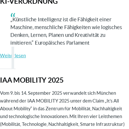
KI-VERORDNUNG
Expertenkreises
Transformation
der
„Künstliche Intelligenz ist die Fähigkeit einer
Automobilwirtschaft
Maschine, menschliche Fähigkeiten wie logisches
Denken, Lernen, Planen und Kreativität zu
imitieren.“ Europäisches Parlament
Weiterlesen
über
KI-
Verordnung
IAA MOBILITY 2025
Vom 9. bis 14. September 2025 verwandelt sich München
während der IAA MOBILITY 2025 unter dem Claim „It’s All
About Mobility“ in das Zentrum für Mobilität, Nachhaltigkeit
und technologische Innovationen. Mit Ihren vier Leitthemen
(
Mobilität, Technologie, Nachhaltigkeit, Smarte Infrastruktur)