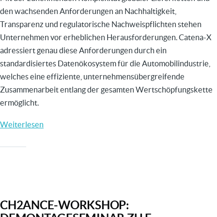
den wachsenden Anforderungen an Nachhaltigkeit,
Transparenz und regulatorische Nachweispflichten stehen
Unternehmen vor erheblichen Herausforderungen. Catena-X
adressiert genau diese Anforderungen durch ein
standardisiertes Datenökosystem für die Automobilindustrie,
welches eine effiziente, unternehmensübergreifende
Zusammenarbeit entlang der gesamten Wertschöpfungskette
ermöglicht.
Weiterlesen
über
Catena-
X
–
geregelter
Datenaustausch
CH2ANCE-WORKSHOP:
für
die