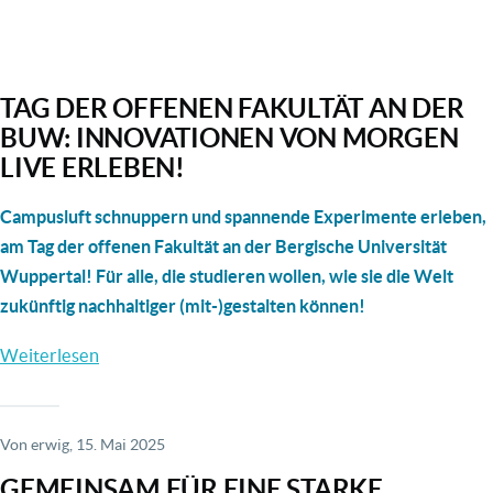
Demontageseminar
zu
E-
TAG DER OFFENEN FAKULTÄT AN DER
Antrieben
BUW: INNOVATIONEN VON MORGEN
LIVE ERLEBEN!
Campusluft schnuppern und spannende Experimente erleben,
am Tag der offenen Fakultät an der Bergische Universität
Wuppertal! Für alle, die studieren wollen, wie sie die Welt
zukünftig nachhaltiger (mit-)gestalten können!
Weiterlesen
über
Tag
der
offenen
Von
erwig
, 15. Mai 2025
Fakultät
GEMEINSAM FÜR EINE STARKE