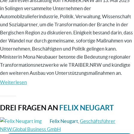
Die Jahresveranstaltung von TRAIBER.NRW am 13. Mai 2025
in Solingen versammelte Unternehmen der
Automobilzulieferindustrie, Politik, Verwaltung, Wissenschaft
und Sozialpartner, um die Transformation der Branche in der
Bergischen Region zu diskutieren. Einigkeit bestand darin, dass
der Wandel nur durch gemeinsame, sofortige Maßnahmen von
Unternehmen, Beschäftigten und Politik gelingen kann.
Ministerin Mona Neubauer betonte die Bedeutung regionaler
Transformationsnetzwerke wie TRAIBER.NRW und kündigte
den weiteren Ausbau von Unterstützungsmaßnahmen an.
Weiterlesen
über
Gemeinsam
für
DREI FRAGEN AN
FELIX NEUGART
eine
starke
Felix Neugart
,
Geschäftsführer
Automotiveindustrie
NRW.Global Business GmbH
in