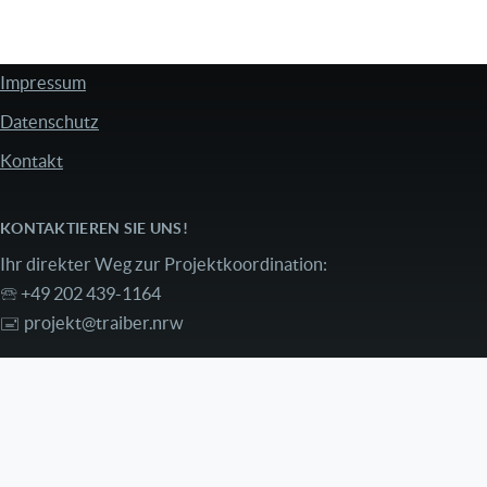
Impressum
FUSSZEILE
Datenschutz
Kontakt
KONTAKTIEREN SIE UNS!
Ihr direkter Weg zur Projektkoordination:
🕾 +49 202 439-1164
🖃
projekt@traiber.nrw