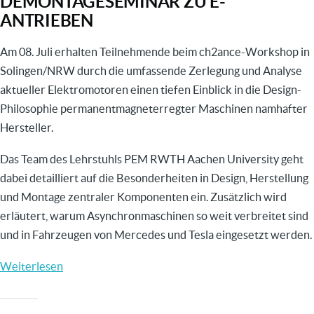
DEMONTAGESEMINAR ZU E-
ANTRIEBEN
gesamte
automobile
Am 08. Juli erhalten Teilnehmende beim ch2ance-Workshop in
Lieferkette
Solingen/NRW durch die umfassende Zerlegung und Analyse
aktueller Elektromotoren einen tiefen Einblick in die Design-
Philosophie permanentmagneterregter Maschinen namhafter
Hersteller.
Das Team des Lehrstuhls PEM RWTH Aachen University geht
dabei detailliert auf die Besonderheiten in Design, Herstellung
und Montage zentraler Komponenten ein. Zusätzlich wird
erläutert, warum Asynchronmaschinen so weit verbreitet sind
und in Fahrzeugen von Mercedes und Tesla eingesetzt werden.
Weiterlesen
über
ch2ance-
Workshop: