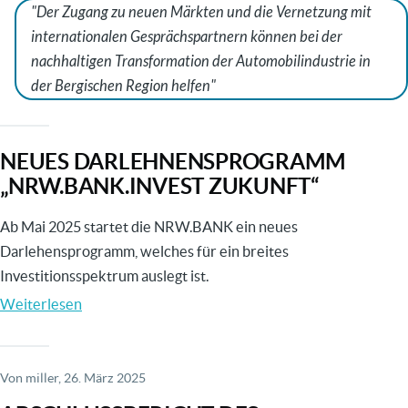
Der Zugang zu neuen Märkten und die Vernetzung mit
der
internationalen Gesprächspartnern können bei der
Bergischen
nachhaltigen Transformation der Automobilindustrie in
Region
der Bergischen Region helfen
NEUES DARLEHNENSPROGRAMM
„NRW.BANK.INVEST ZUKUNFT“
Ab Mai 2025 startet die NRW.BANK ein neues
Darlehensprogramm, welches für ein breites
Investitionsspektrum auslegt ist.
Weiterlesen
über
Neues
Darlehnensprogramm
„NRW.BANK.Invest
Von
miller
, 26. März 2025
Zukunft“