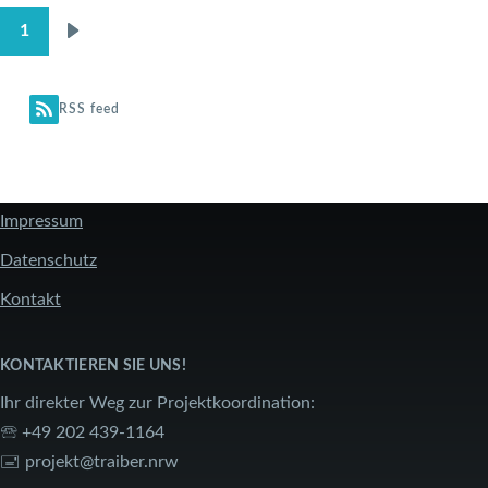
1
Nächste
SEITENNUMMERIERUNG
Seite
RSS feed
Impressum
FUSSZEILE
Datenschutz
Kontakt
KONTAKTIEREN SIE UNS!
Ihr direkter Weg zur Projektkoordination:
🕾 +49 202 439-1164
🖃
projekt@traiber.nrw