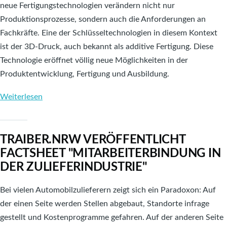
neue Fertigungstechnologien verändern nicht nur
erneuerbarer
Produktionsprozesse, sondern auch die Anforderungen an
Energien"
Fachkräfte. Eine der Schlüsseltechnologien in diesem Kontext
veröffentlicht
ist der 3D-Druck, auch bekannt als additive Fertigung. Diese
Technologie eröffnet völlig neue Möglichkeiten in der
Produktentwicklung, Fertigung und Ausbildung.
Weiterlesen
über
TRAIBER.NRW
veröffentlicht
TRAIBER.NRW VERÖFFENTLICHT
Factsheet
FACTSHEET "MITARBEITERBINDUNG IN
"3D-
DER ZULIEFERINDUSTRIE"
Druck
in
Bei vielen Automobilzulieferern zeigt sich ein Paradoxon: Auf
der
der einen Seite werden Stellen abgebaut, Standorte infrage
industriellen
gestellt und Kostenprogramme gefahren. Auf der anderen Seite
Ausbildung"