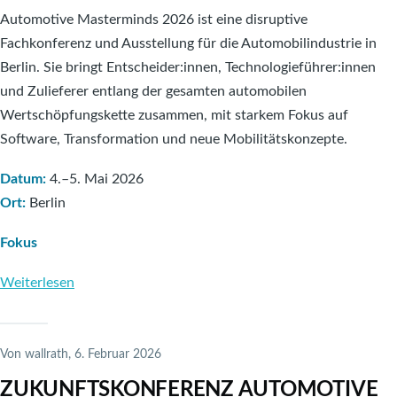
Automobilzulieferindustrie
Automotive Masterminds 2026 ist eine disruptive
–
Fachkonferenz und Ausstellung für die Automobilindustrie in
Ergebnisse
Berlin. Sie bringt Entscheider:innen, Technologieführer:innen
einer
und Zulieferer entlang der gesamten automobilen
regionalen
Wertschöpfungskette zusammen, mit starkem Fokus auf
Transformationsanalyse
Software, Transformation und neue Mobilitätskonzepte.
Datum:
4.–5. Mai 2026
Ort:
Berlin
Fokus
Weiterlesen
über
Automotive
Masterminds
2026
Von
wallrath
, 6. Februar 2026
ZUKUNFTSKONFERENZ AUTOMOTIVE