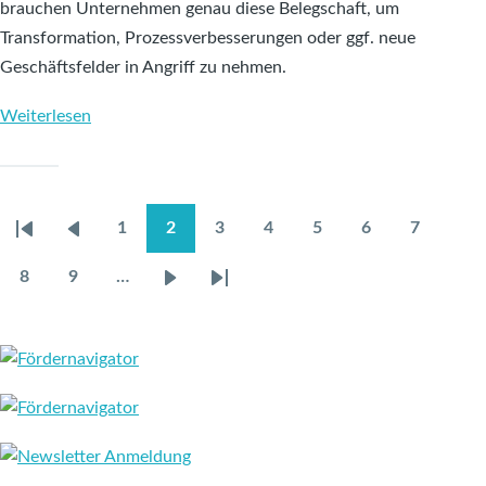
brauchen Unternehmen genau diese Belegschaft, um
Transformation, Prozessverbesserungen oder ggf. neue
Geschäftsfelder in Angriff zu nehmen.
Weiterlesen
über
TRAIBER.NRW
veröffentlicht
Factsheet
1
2
3
4
5
6
7
"Mitarbeiterbindung
Erste
Vorherige
Page
Aktuelle
Page
Page
Page
Page
Page
SEITENNUMMERIERUNG
in
Seite
Seite
Seite
8
9
…
Page
Page
Nächste
Letzte
der
Seite
Seite
Zulieferindustrie"