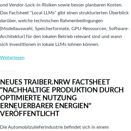
und Vendor-Lock-in-Risiken sowie besser planbaren Kosten.
Das Factsheet "Local LLMs" gibt einen strukturierten Überblick
darüber, welche technischen Rahmenbedingungen
(Modellauswahl, Speicherformate, GPU-Ressourcen, Software-
Architektur) für den lokalen Betrieb relevant sind und wann
sich Investitionen in lokale LLMs lohnen können.
Weiterlesen
über
Neues
TRAIBER.NRW
NEUES TRAIBER.NRW FACTSHEET
Factsheet
"NACHHALTIGE PRODUKTION DURCH
"Local
OPTIMIERTE NUTZUNG
LLMs"
ERNEUERBARER ENERGIEN"
veröffentlicht
VERÖFFENTLICHT
Die Automobilzulieferindustrie befindet sich in einem