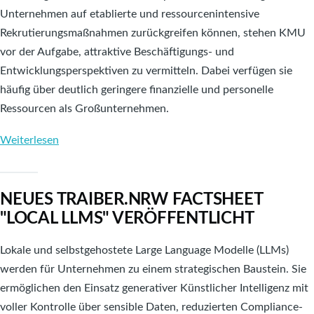
Unternehmen auf etablierte und ressourcenintensive
Rekrutierungsmaßnahmen zurückgreifen können, stehen KMU
vor der Aufgabe, attraktive Beschäftigungs- und
Entwicklungsperspektiven zu vermitteln. Dabei verfügen sie
häufig über deutlich geringere finanzielle und personelle
Ressourcen als Großunternehmen.
Weiterlesen
über
Neues
TRAIBER.NRW
NEUES TRAIBER.NRW FACTSHEET
Factsheet
"LOCAL LLMS" VERÖFFENTLICHT
zum
Thema
Lokale und selbstgehostete Large Language Modelle (LLMs)
"Mitarbeitergewinnung"
werden für Unternehmen zu einem strategischen Baustein. Sie
veröffentlicht
ermöglichen den Einsatz generativer Künstlicher Intelligenz mit
voller Kontrolle über sensible Daten, reduzierten Compliance-