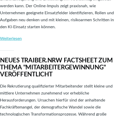
werden kann. Der Online-Impuls zeigt praxisnah, wie
Unternehmen geeignete Einsatzfelder identifizieren, Rollen und
Aufgaben neu denken und mit kleinen, risikoarmen Schritten in
den KI-Einsatz starten können.
Weiterlesen
über
TRAIBER.NRW
IMPULS:
NEUES TRAIBER.NRW FACTSHEET ZUM
Generative
THEMA "MITARBEITERGEWINNUNG"
Künstliche
VERÖFFENTLICHT
Intelligenz
(KI)
Die Rekrutierung qualifizierter Mitarbeitender stellt kleine und
effizient
mittlere Unternehmen zunehmend vor erhebliche
in
Herausforderungen. Ursachen hierfür sind der anhaltende
der
Fachkräftemangel, der demografische Wandel sowie die
Automobilzuliefererindustrie
technologischen Transformationsprozesse. Während große
einsetzen