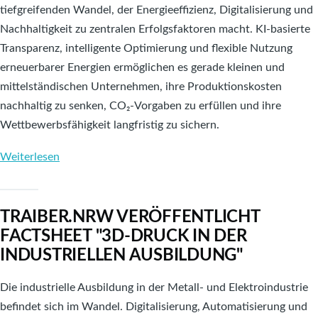
tiefgreifenden Wandel, der Energieeffizienz, Digitalisierung und
Nachhaltigkeit zu zentralen Erfolgsfaktoren macht. KI-basierte
Transparenz, intelligente Optimierung und flexible Nutzung
erneuerbarer Energien ermöglichen es gerade kleinen und
mittelständischen Unternehmen, ihre Produktionskosten
nachhaltig zu senken, CO₂-Vorgaben zu erfüllen und ihre
Wettbewerbsfähigkeit langfristig zu sichern.
Weiterlesen
über
Neues
TRAIBER.NRW
TRAIBER.NRW VERÖFFENTLICHT
Factsheet
FACTSHEET "3D-DRUCK IN DER
"Nachhaltige
INDUSTRIELLEN AUSBILDUNG"
Produktion
durch
Die industrielle Ausbildung in der Metall- und Elektroindustrie
optimierte
befindet sich im Wandel. Digitalisierung, Automatisierung und
Nutzung