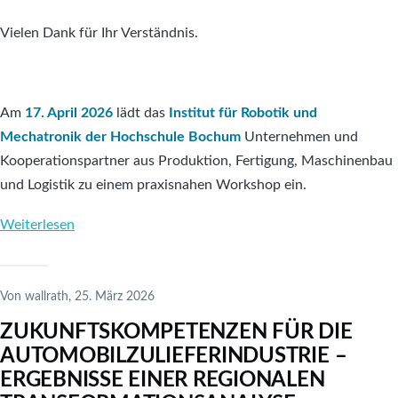
Vielen Dank für Ihr Verständnis.
Am
17. April 2026
lädt das
Institut für Robotik und
Mechatronik der Hochschule Bochum
Unternehmen und
Kooperationspartner aus Produktion, Fertigung, Maschinenbau
und Logistik zu einem praxisnahen Workshop ein.
Weiterlesen
über
Workshop
„Produktion
Digital
Von
wallrath
, 25. März 2026
Denken“
ZUKUNFTSKOMPETENZEN FÜR DIE
–
AUTOMOBILZULIEFERINDUSTRIE –
Einblicke,
ERGEBNISSE EINER REGIONALEN
Praxis,