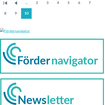
…
2
3
4
5
6
7
Erste
Vorherige
Page
Page
Page
Page
Page
Page
SEITENNUMMERIERUNG
Seite
Seite
8
9
10
Page
Page
Aktuelle
Seite