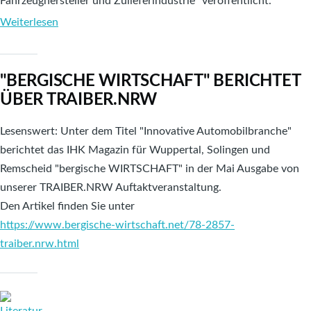
Fahrzeughersteller und Zulieferindustrie“ veröffentlicht.
Weiterlesen
über
Digitalisierung
der
"BERGISCHE WIRTSCHAFT" BERICHTET
Fahrzeughersteller
ÜBER TRAIBER.NRW
und
Zulieferindustrie
Lesenswert: Unter dem Titel "Innovative Automobilbranche"
berichtet das IHK Magazin für Wuppertal, Solingen und
Remscheid "bergische WIRTSCHAFT" in der Mai Ausgabe von
unserer TRAIBER.NRW Auftaktveranstaltung.
Den Artikel finden Sie unter
https://www.bergische-wirtschaft.net/78-2857-
traiber.nrw.html