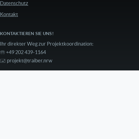
Datenschutz
Kontakt
KONTAKTIEREN SIE UNS!
Ihr direkter Weg zur Projektkoordination:
🕾 +49 202 439-1164
🖃
projekt@traiber.nrw