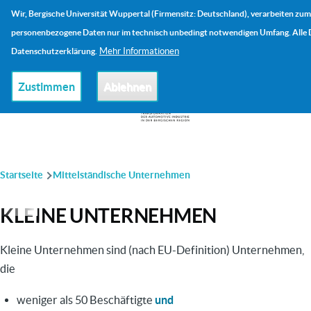
Direkt zum Inhalt
Wir, Bergische Universität Wuppertal (Firmensitz: Deutschland), verarbeiten zum
Me
personenbezogene Daten nur im technisch unbedingt notwendigen Umfang. Alle De
Mehr Informationen
Datenschutzerklärung.
Zustimmen
Ablehnen
PFADNAVIGATION
Startseite
Mittelständische Unternehmen
KLEINE UNTERNEHMEN
Kleine Unternehmen sind (nach EU-Definition) Unternehmen,
die
weniger als 50 Beschäftigte
und