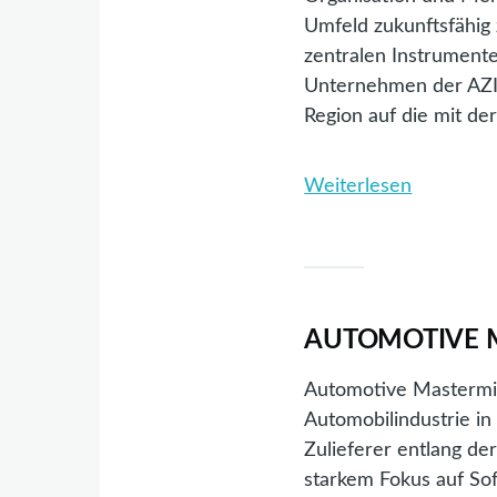
Umfeld zukunftsfähig
zentralen Instrument
Unternehmen der AZI 
Region auf die mit d
Weiterlesen
über
Zukunfts
für
die
Automobil
–
AUTOMOTIVE 
Ergebnis
Automotive Mastermind
einer
Automobilindustrie in
regionale
Zulieferer entlang d
Transfor
starkem Fokus auf So