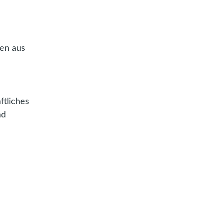
nen aus
ftliches
nd