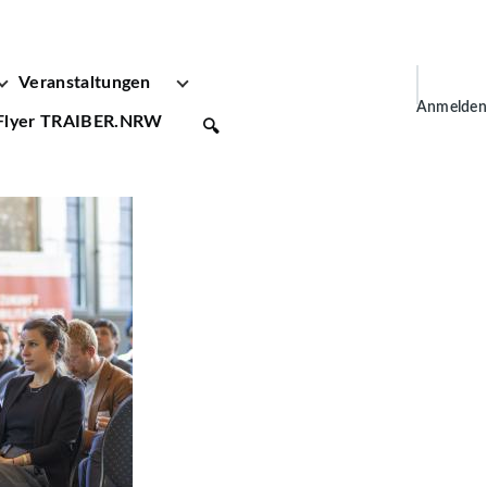
Veranstaltungen
User
Anmelden
Flyer TRAIBER.NRW
🔍
account
menu