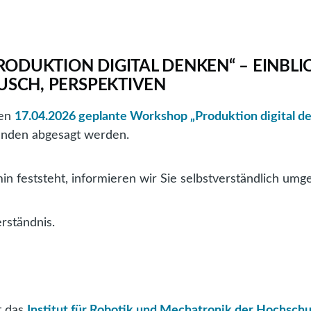
ODUKTION DIGITAL DENKEN“ – EINBLIC
USCH, PERSPEKTIVEN
den
17.04.2026 geplante Workshop „Produktion digital 
ünden abgesagt werden.
in feststeht, informieren wir Sie selbstverständlich umg
erständnis.
t das
Institut für Robotik und Mechatronik der Hochschu