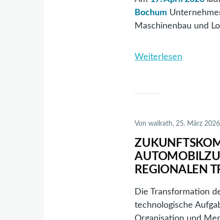
Bochum
Unternehmen 
Maschinenbau und Log
Weiterlesen
über
Worksho
„Produkt
Digital
Denken“
–
Von
wallrath
, 25. März 202
Einblicke,
ZUKUNFTSKOM
Praxis,
AUTOMOBILZUL
Austausc
REGIONALEN 
Perspekt
Die Transformation der
technologische Aufgab
Organisation und Men