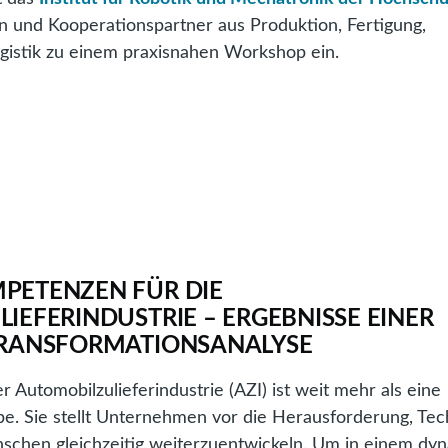
und Kooperationspartner aus Produktion, Fertigung,
istik zu einem praxisnahen Workshop ein.
p
ion
6
PETENZEN FÜR DIE
IEFERINDUSTRIE – ERGEBNISSE EINER
h,
TRANSFORMATIONSANALYSE
iven
 Automobilzulieferindustrie (AZI) ist weit mehr als eine
e. Sie stellt Unternehmen vor die Herausforderung, Tec
schen gleichzeitig weiterzuentwickeln. Um in einem dy