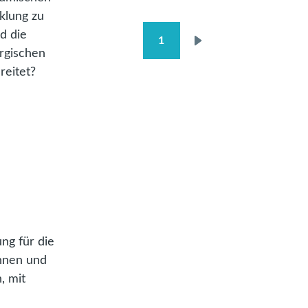
klung zu
d die
1
SEITENNUMMERIERUNG
Nächste
rgischen
Seite
reitet?
ng für die
innen und
, mit