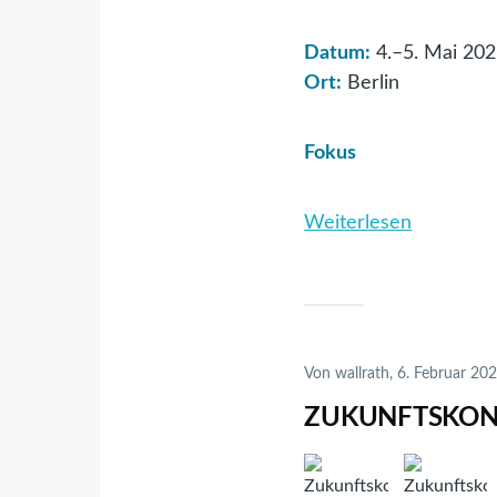
Datum:
4.–5. Mai 20
Ort:
Berlin
Fokus
Weiterlesen
über
Automoti
Mastermi
2026
Von
wallrath
, 6. Februar 20
ZUKUNFTSKON
Image
Image