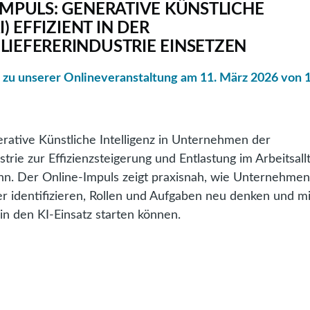
IMPULS: GENERATIVE KÜNSTLICHE
I) EFFIZIENT IN DER
IEFERERINDUSTRIE EINSETZEN
h zu unserer Onlineveranstaltung am 11. März 2026 von 
erative Künstliche Intelligenz in Unternehmen der
trie zur Effizienzsteigerung und Entlastung im Arbeitsall
nn. Der Online-Impuls zeigt praxisnah, wie Unternehme
er identifizieren, Rollen und Aufgaben neu denken und mi
 in den KI-Einsatz starten können.
.NRW