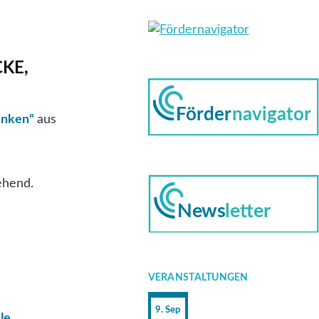
KE,
denken“
aus
ehend.
VERANSTALTUNGEN
9. Sep
le