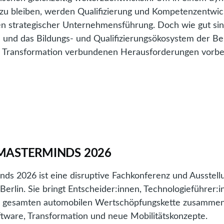
 zu bleiben, werden Qualifizierung und Kompetenzentwic
en strategischer Unternehmensführung. Doch wie gut sin
und das Bildungs- und Qualifizierungsökosystem der Be
er Transformation verbundenen Herausforderungen vorbe
kompetenzen
zulieferindustrie
MASTERMINDS 2026
se
s 2026 ist eine disruptive Fachkonferenz und Ausstellu
 Berlin. Sie bringt Entscheider:innen, Technologieführer:
n
er gesamten automobilen Wertschöpfungskette zusammen
mationsanalyse
ftware, Transformation und neue Mobilitätskonzepte.