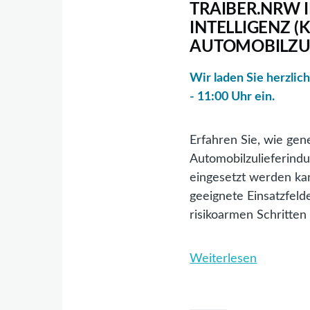
TRAIBER.NRW 
INTELLIGENZ (K
AUTOMOBILZUL
Wir laden Sie herzlic
- 11:00 Uhr ein.
Erfahren Sie, wie gen
Automobilzulieferindus
eingesetzt werden ka
geeignete Einsatzfeld
risikoarmen Schritten
Weiterlesen
über
TRAIBER
IMPULS: