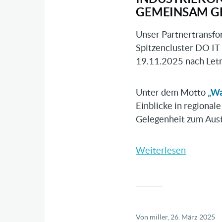
Bindung
GEMEINSAM G
in
Unser Partnertransf
der
Spitzencluster
DO IT 
deutsch
19.11.2025 nach Let
Automob
Unter dem Motto
„Wa
Einblicke in regional
Gelegenheit zum Aus
Weiterlesen
über
Industri
Südwestf
–
Wandel
gemeins
Von
miller
, 26. März 2025