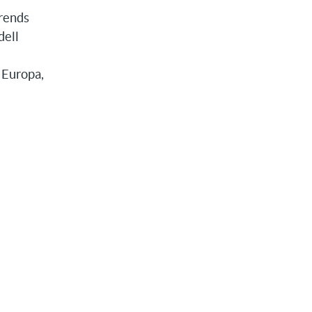
rends
dell
 Europa,