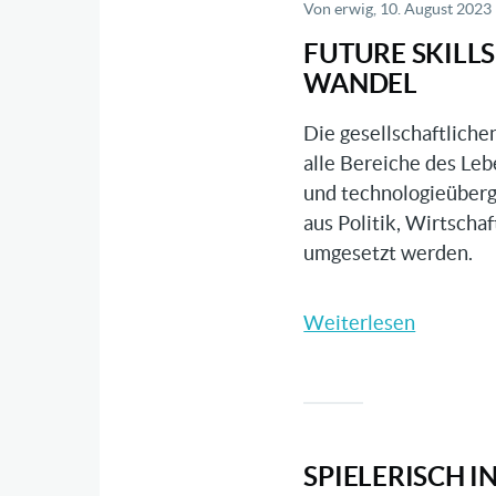
Von
erwig
, 10. August 2023
FUTURE SKILLS
WANDEL
Die gesellschaftliche
alle Bereiche des Lebe
und technologieüberg
aus Politik, Wirtscha
umgesetzt werden.
Weiterlesen
über
Future
Skills
2021:
Kompete
für
SPIELERISCH 