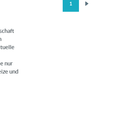
1
SEITENNUMMERIERUNG
Nächste
Seite
schaft
n
tuelle
he nur
eize und