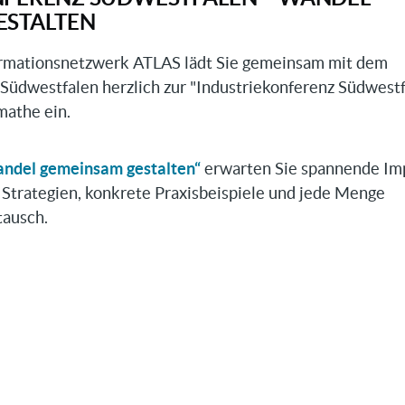
stypen
ESTALTEN
ormationsnetzwerk ATLAS lädt Sie gemeinsam mit dem
Südwestfalen herzlich zur "Industriekonferenz Südwest
en
mathe ein.
ilbranche
ndel gemeinsam gestalten“
erwarten Sie spannende Im
e Strategien, konkrete Praxisbeispiele und jede Menge
tausch.
ekonferenz
alen
am