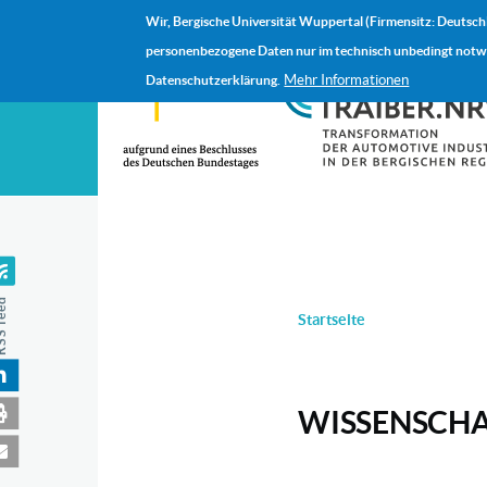
Direkt zum Inhalt
Wir, Bergische Universität Wuppertal (Firmensitz: Deutsch
personenbezogene Daten nur im technisch unbedingt notwen
Mehr Informationen
Datenschutzerklärung.
feed
PFADNAVIGAT
Startseite
WISSENSCH