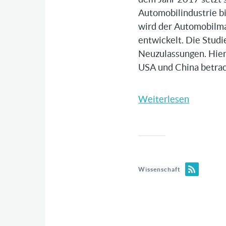
Automobilindustrie b
wird der Automobilma
entwickelt. Die Studi
Neuzulassungen. Hier
USA und China betrac
Weiterlesen
über
EASCY
-
Die
fünf
Dimensi
Wissenschaft
der
Transfor
der
Automobi