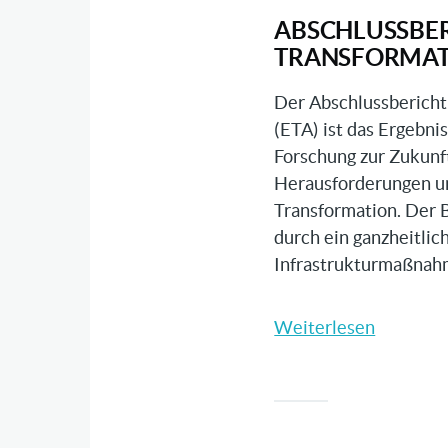
gestalte
ABSCHLUSSBER
TRANSFORMAT
Der Abschlussbericht
(ETA) ist das Ergebni
Forschung zur Zukunft
Herausforderungen u
Transformation. Der B
durch ein ganzheitlic
Infrastrukturmaßnah
Weiterlesen
über
Abschlus
des
Experten
Transfor