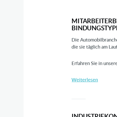
MITARBEITERB
BINDUNGSTYP
Die Automobilbranche
die sie täglich am La
Erfahren Sie in unse
Weiterlesen
über
Mitarbei
verstehe
und
steuern:
Fünf
INDUSTRIEKO