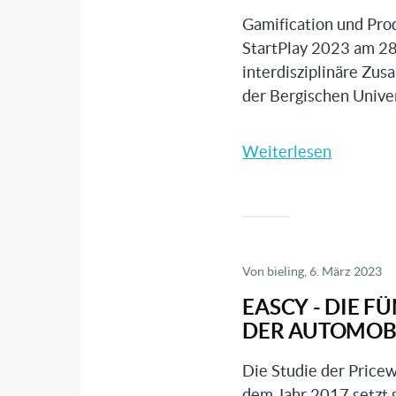
eine
Gamification und Pro
Welt
StartPlay 2023 am 28
im
interdisziplinäre Zu
Wandel
der Bergischen Unive
Weiterlesen
über
Spieleri
Innovati
schaffen
Von
bieling
, 6. März 2023
EASCY - DIE 
DER AUTOMOB
Die Studie der Price
dem Jahr 2017 setzt 