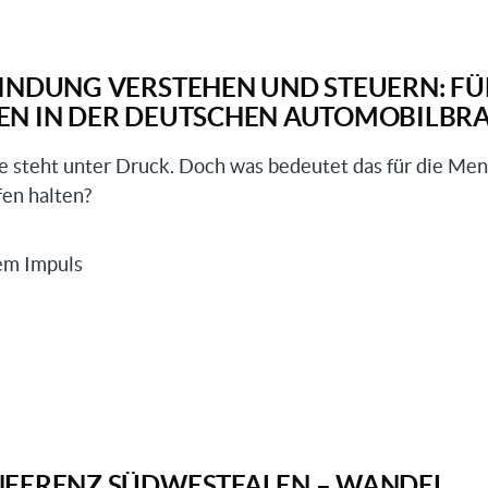
INDUNG VERSTEHEN UND STEUERN: FÜ
EN IN DER DEUTSCHEN AUTOMOBILBR
 steht unter Druck. Doch was bedeutet das für die Me
ufen halten?
rem Impuls
terbindung
n
NFERENZ SÜDWESTFALEN – WANDEL