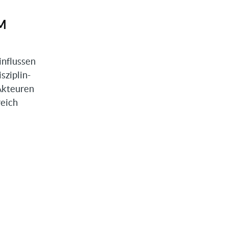
M
influssen
sziplin-
Akteuren
reich