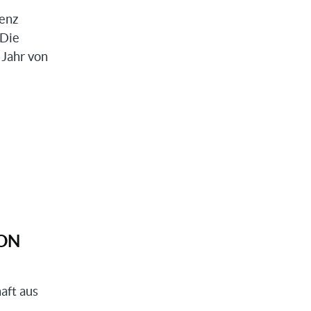
renz
 Die
 Jahr von
ION
aft aus