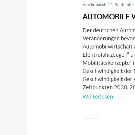
der
Von
kubasch
, 21. Septembe
Automobi
AUTOMOBILE 
Der deutschen Automo
Veränderungen bevor.
Automobilwirtschaft 
Elektrofahrzeugen“ u
Mobilitätskonzepte“ i
Geschwindigkeit der 
Geschwindigkeit der 
Zeitpunkten 2030, 2
Weiterlesen
über
Automob
Wertsch
2030/2