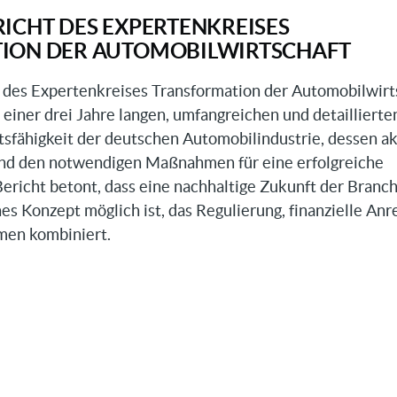
n
ICHT DES EXPERTENKREISES
ION DER AUTOMOBILWIRTSCHAFT
 des Expertenkreises Transformation der Automobilwirt
s einer drei Jahre langen, umfangreichen und detaillierte
sfähigkeit der deutschen Automobilindustrie, dessen ak
nd den notwendigen Maßnahmen für eine erfolgreiche
ericht betont, dass eine nachhaltige Zukunft der Branc
hes Konzept möglich ist, das Regulierung, finanzielle Anr
men kombiniert.
sbericht
kreises
mation