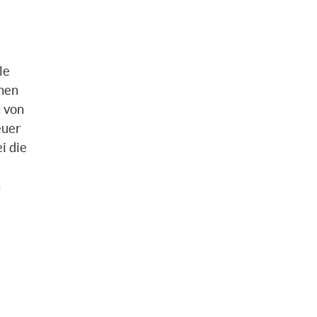
le
chen
n von
euer
i die
n