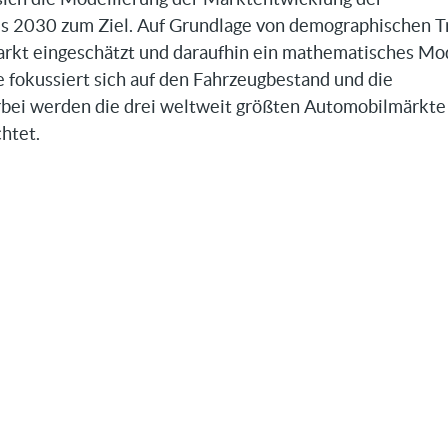
is 2030 zum Ziel. Auf Grundlage von demographischen T
rkt eingeschätzt und daraufhin ein mathematisches Mo
e fokussiert sich auf den Fahrzeugbestand und die
bei werden die drei weltweit größten Automobilmärkte
htet.
onen
mation
lindustrie