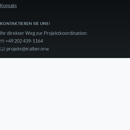
Kontakt
KONTAKTIEREN SIE UNS!
Ihr direkter Weg zur Projektkoordination:
🕾 +49 202 439-1164
🖃
projekt@traiber.nrw