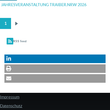
JAHRESVERANSTALTUNG TRAIBER.NRW 2026
1
Nächste
SEITENNUMMERIERUNG
Seite
RSS feed
Impressum
FUSSZEILE
Datenschutz