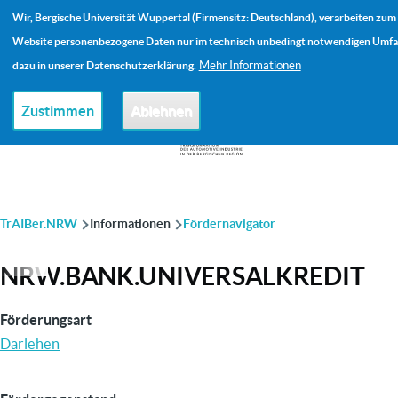
Direkt zum Inhalt
Wir, Bergische Universität Wuppertal (Firmensitz: Deutschland), verarbeiten zum 
Me
Website personenbezogene Daten nur im technisch unbedingt notwendigen Umfang
Mehr Informationen
dazu in unserer Datenschutzerklärung.
Zustimmen
Ablehnen
PFADNAVIGATION
TrAIBer.NRW
Informationen
Fördernavigator
NRW.BANK.UNIVERSALKREDIT
Förderungsart
Darlehen