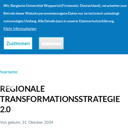
Direkt zum Inhalt
Wir, Bergische Universität Wuppertal (Firmensitz: Deutschland), verarbeiten zum
Me
Betrieb dieser Website personenbezogene Daten nur im technisch unbedingt
notwendigen Umfang. Alle Details dazu in unserer Datenschutzerklärung.
Mehr Informationen
Zustimmen
Ablehnen
PFADNAVIGATION
Startseite
REGIONALE
TRANSFORMATIONSSTRATEGIE
2.0
Von
gebuhr
, 31. Oktober 2024